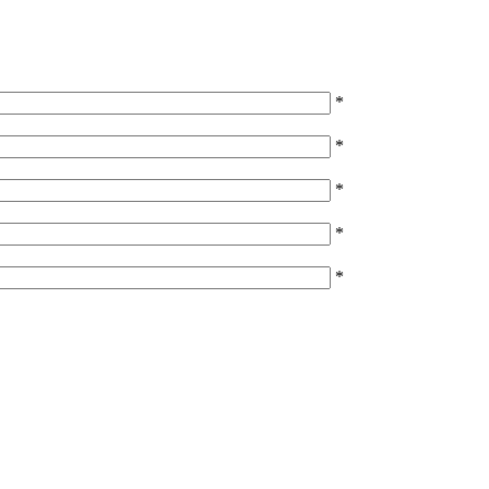
*
*
*
*
*